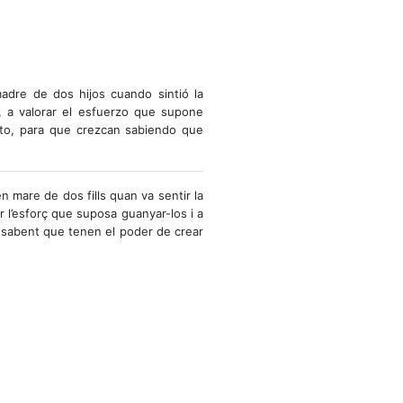
madre de dos hijos cuando sintió la
, a valorar el esfuerzo que supone
nto, para que crezcan sabiendo que
n mare de dos fills quan va sentir la
r l’esforç que suposa guanyar-los i a
n sabent que tenen el poder de crear