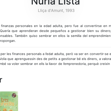
Nuria Lista
Lliça d'Amunt, 1993
 finanzas personales en la edad adulta, pero fue al convertirse en 
 Quería que aprendieran desde pequeños a gestionar bien su dinero
onsables. También quiso sembrar en ellos la semilla del emprendimie
propongan.
 per les finances personals a l’edat adulta, però va ser en convertir-se e
Volia que aprenguessin des de petits a gestionar bé els diners, a valora
bé va voler sembrar en ells la llavor de l’emprenedoria, perquè creixi
r