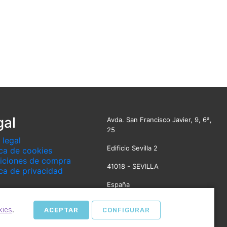
gal
Avda. San Francisco Javier, 9, 6ª,
25
 legal
Edificio Sevilla 2
ica de cookies
iciones de compra
41018 - SEVILLA
ica de privacidad
España
Ver mapa
.
kies
ACEPTAR
CONFIGURAR