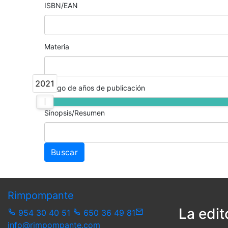
ISBN/EAN
Materia
2021
Rango de años de publicación
Sinopsis/Resumen
Rimpompante
La edit
954 30 40 51
650 36 49 81
info@rimpompante.com