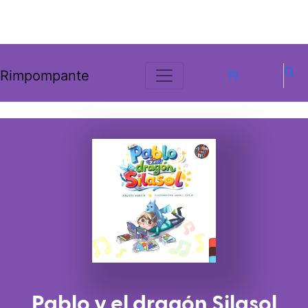
Rimpompante
Pablo y el dragón Silasol