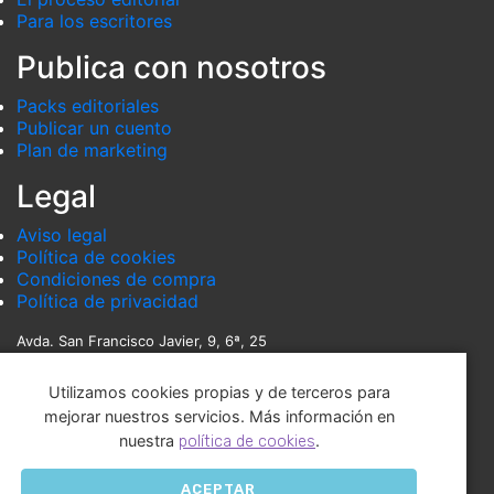
Para los escritores
Publica con nosotros
Packs editoriales
Publicar un cuento
Plan de marketing
Legal
Aviso legal
Política de cookies
Condiciones de compra
Política de privacidad
Avda. San Francisco Javier, 9, 6ª, 25
Edificio Sevilla 2
Utilizamos cookies propias y de terceros para
mejorar nuestros servicios. Más información en
41018 - SEVILLA
nuestra
.
política de cookies
España
ACEPTAR